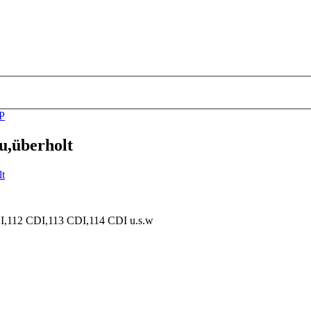
P
u,überholt
DI,112 CDI,113 CDI,114 CDI u.s.w