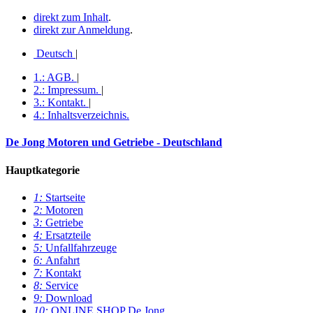
direkt zum Inhalt
.
direkt zur Anmeldung
.
Deutsch
|
1.:
AGB
.
|
2.:
Impressum
.
|
3.:
Kontakt
.
|
4.:
Inhaltsverzeichnis
.
De Jong Motoren und Getriebe - Deutschland
Hauptkategorie
1:
Startseite
2:
Motoren
3:
Getriebe
4:
Ersatzteile
5:
Unfallfahrzeuge
6:
Anfahrt
7:
Kontakt
8:
Service
9:
Download
10:
ONLINE SHOP De Jong