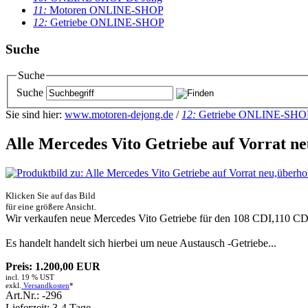
11:
Motoren ONLINE-SHOP
12:
Getriebe ONLINE-SHOP
Suche
Suche
Suche
Sie sind hier:
www.motoren-dejong.de
/
12:
Getriebe ONLINE-SHO
Alle Mercedes Vito Getriebe auf Vorrat ne
Klicken Sie auf das Bild
für eine größere Ansicht.
Wir verkaufen neue Mercedes Vito Getriebe für den 108 CDI,110 C
Es handelt handelt sich hierbei um neue Austausch -Getriebe...
Preis: 1.200,00 EUR
incl. 19 % UST
exkl.
Versandkosten
*
Art.Nr.: -296
Lieferzeit: 3-4 Tage