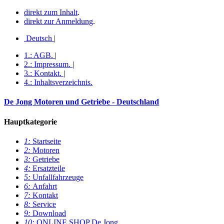
direkt zum Inhalt
.
direkt zur Anmeldung
.
Deutsch
|
1.:
AGB
.
|
2.:
Impressum
.
|
3.:
Kontakt
.
|
4.:
Inhaltsverzeichnis
.
De Jong Motoren und Getriebe - Deutschland
Hauptkategorie
1:
Startseite
2:
Motoren
3:
Getriebe
4:
Ersatzteile
5:
Unfallfahrzeuge
6:
Anfahrt
7:
Kontakt
8:
Service
9:
Download
10:
ONLINE SHOP De Jong