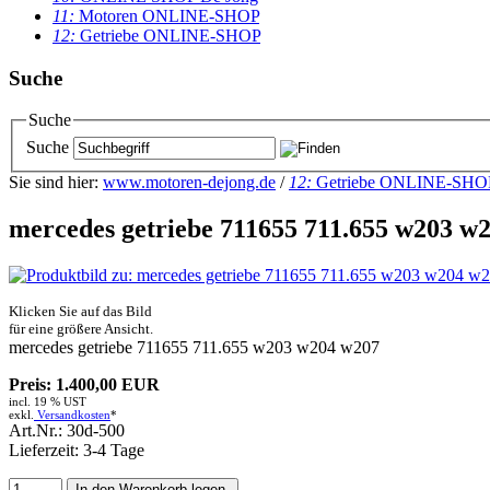
11:
Motoren ONLINE-SHOP
12:
Getriebe ONLINE-SHOP
Suche
Suche
Suche
Sie sind hier:
www.motoren-dejong.de
/
12:
Getriebe ONLINE-SHO
mercedes getriebe 711655 711.655 w203 w
Klicken Sie auf das Bild
für eine größere Ansicht.
mercedes getriebe 711655 711.655 w203 w204 w207
Preis: 1.400,00 EUR
incl. 19 % UST
exkl.
Versandkosten
*
Art.Nr.: 30d-500
Lieferzeit: 3-4 Tage