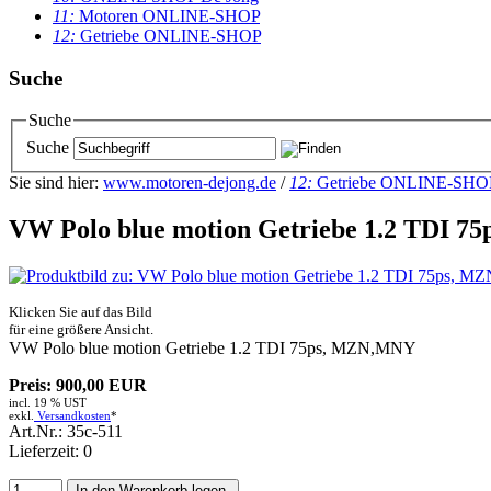
11:
Motoren ONLINE-SHOP
12:
Getriebe ONLINE-SHOP
Suche
Suche
Suche
Sie sind hier:
www.motoren-dejong.de
/
12:
Getriebe ONLINE-SHO
VW Polo blue motion Getriebe 1.2 TDI 
Klicken Sie auf das Bild
für eine größere Ansicht.
VW Polo blue motion Getriebe 1.2 TDI 75ps, MZN,MNY
Preis: 900,00 EUR
incl. 19 % UST
exkl.
Versandkosten
*
Art.Nr.: 35c-511
Lieferzeit: 0