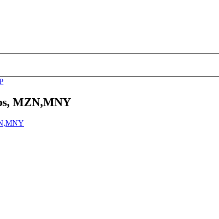
P
75ps, MZN,MNY