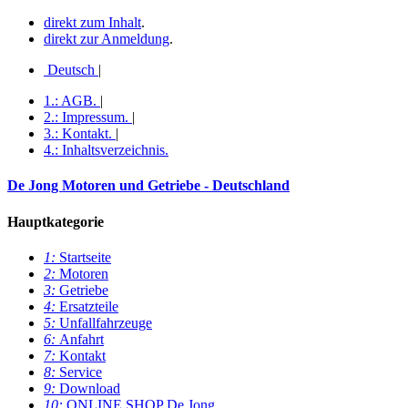
direkt zum Inhalt
.
direkt zur Anmeldung
.
Deutsch
|
1.:
AGB
.
|
2.:
Impressum
.
|
3.:
Kontakt
.
|
4.:
Inhaltsverzeichnis
.
De Jong Motoren und Getriebe - Deutschland
Hauptkategorie
1:
Startseite
2:
Motoren
3:
Getriebe
4:
Ersatzteile
5:
Unfallfahrzeuge
6:
Anfahrt
7:
Kontakt
8:
Service
9:
Download
10:
ONLINE SHOP De Jong