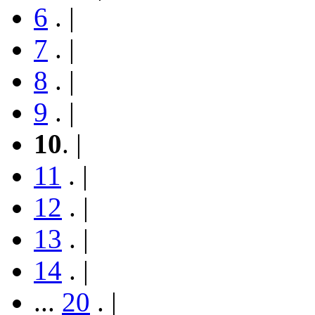
6
.
|
7
.
|
8
.
|
9
.
|
10
.
|
11
.
|
12
.
|
13
.
|
14
.
|
...
20
.
|