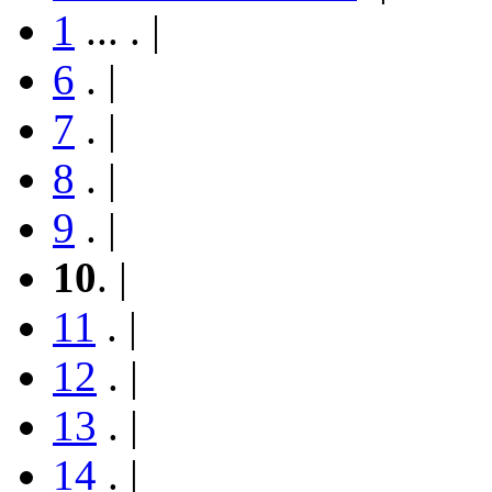
1
...
.
|
6
.
|
7
.
|
8
.
|
9
.
|
10
.
|
11
.
|
12
.
|
13
.
|
14
.
|