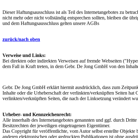
Dieser Haftungsausschluss ist als Teil des Internetangebotes zu betra
nicht mehr oder nicht vollständig entsprechen sollten, bleiben die ü
und dem Haftungsausschluss gelten unsere AGBs
zurück/nach oben
Verweise und Links:
Bei direkten oder indirekten Verweisen auf fremde Webseiten ("Hype
dem Fall in Kraft treten, in dem Gebr. De Jong GmbH von den Inhalte
Gebr. De Jong GmbH erklärt hiermit ausdrücklich, dass zum Zeitpunkt 
Inhalte oder die Urheberschaft der verlinkten/verknüpften Seiten hat
verlinkten/verknüpften Seiten, die nach der Linksetzung verändert wur
Urheber- und Kennzeichenrecht:
Alle innerhalb des Internetangebotes genannten und ggf. durch Drit
Besitzrechten der jeweiligen eingetragenen Eigentümer.
Das Copyright für veröffentlichte, vom Autor selbst erstellte Objekt
anderen elektronischen oder gedruckten Publikationen ist ohne ausdrü