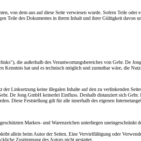
chten, von dem aus auf diese Seite verwiesen wurde. Sofern Teile oder 
brigen Teile des Dokumentes in ihrem Inhalt und ihrer Gültigkeit davon
rlinks"), die außerhalb des Verantwortungsbereiches von Gebr. De Jon
n Kenntnis hat und es technisch möglich und zumutbar wäre, die Nutzu
der Linksetzung keine illegalen Inhalte auf den zu verlinkenden Seite
 Gebr. De Jong GmbH keinerlei Einfluss. Deshalb distanziert sich Gebr.
den. Diese Feststellung gilt für alle innerhalb des eigenen Internetang
te geschützten Marken- und Warenzeichen unterliegen uneingeschränkt
e bleibt allein beim Autor der Seiten. Eine Vervielfältigung oder Ver
ckliche Zustimmung des Autors nicht gestattet.