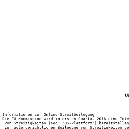
Um
Informationen zur Online-Streitbeilegung
Die EU-Kommission wird im ersten Quartal 2016 eine Int
 von Streitigkeiten (sog. "OS-Plattform") bereitstellen
 zur außergerichtlichen Beilegung von Streitigkeiten be