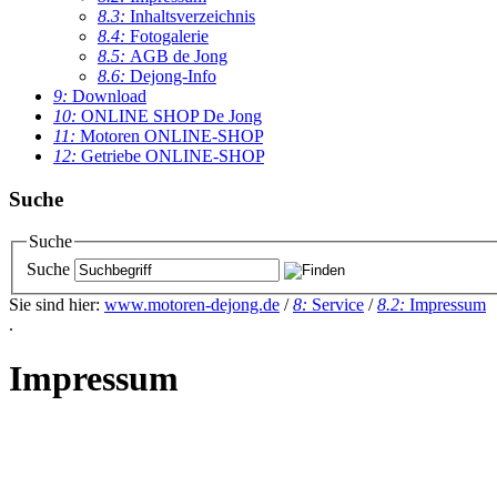
8.3:
Inhaltsverzeichnis
8.4:
Fotogalerie
8.5:
AGB de Jong
8.6:
Dejong-Info
9:
Download
10:
ONLINE SHOP De Jong
11:
Motoren ONLINE-SHOP
12:
Getriebe ONLINE-SHOP
Suche
Suche
Suche
Sie sind hier:
www.motoren-dejong.de
/
8:
Service
/
8.2:
Impressum
.
Impressum