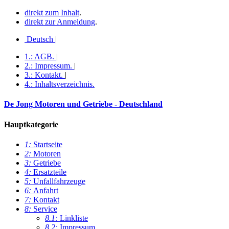
direkt zum Inhalt
.
direkt zur Anmeldung
.
Deutsch
|
1.:
AGB
.
|
2.:
Impressum
.
|
3.:
Kontakt
.
|
4.:
Inhaltsverzeichnis
.
De Jong Motoren und Getriebe - Deutschland
Hauptkategorie
1:
Startseite
2:
Motoren
3:
Getriebe
4:
Ersatzteile
5:
Unfallfahrzeuge
6:
Anfahrt
7:
Kontakt
8:
Service
8.1:
Linkliste
8.2:
Impressum